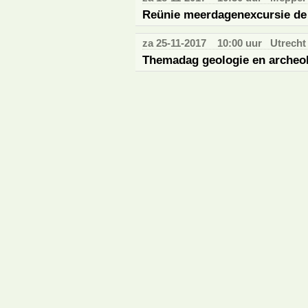
Reünie meerdagenexcursie de
za 25-11-2017
10:00 uur
Utrecht
Themadag geologie en archeol