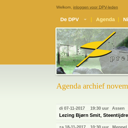
Welkom,
inloggen voor DPV-leden
De DPV
Agenda
N
Agenda archief novem
di 07-11-2017
19:30 uur
Assen
Lezing Bjørn Smit, Steentijdr
za 18-11-2017
10:30 uur
Meppel