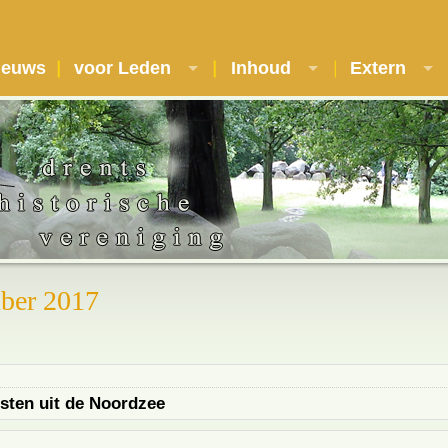
ieuws
voor Leden
Inhoud
Extern
ber 2017
esten uit de Noordzee