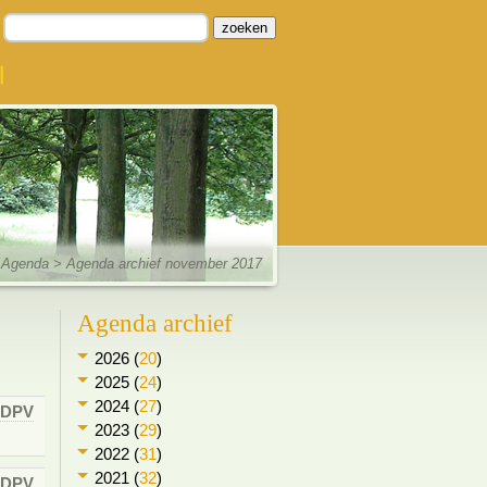
zoeken
Agenda
> Agenda archief november 2017
Agenda archief
2026 (
20
)
2025 (
24
)
2024 (
27
)
DPV
2023 (
29
)
2022 (
31
)
2021 (
32
)
DPV