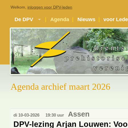
Welkom,
inloggen voor DPV-leden
De DPV
Agenda
Nieuws
voor Led
Agenda archief maart 2026
Assen
di 10-03-2026
19:30 uur
DPV-lezing Arjan Louwen: Voo