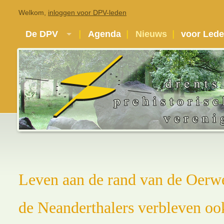
Welkom,
inloggen voor DPV-leden
De DPV
Agenda
Nieuws
voor Led
Leven aan de rand van de Oerw
de Neanderthalers verbleven oo