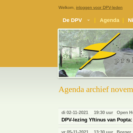
Welkom,
inloggen voor DPV-leden
De DPV
Agenda
N
Agenda archief novem
di 02-11-2021
19:30 uur
Open Ho
DPV-lezing Yftinus van Popta
vr 05-11-2021
13:30 uur
Borger