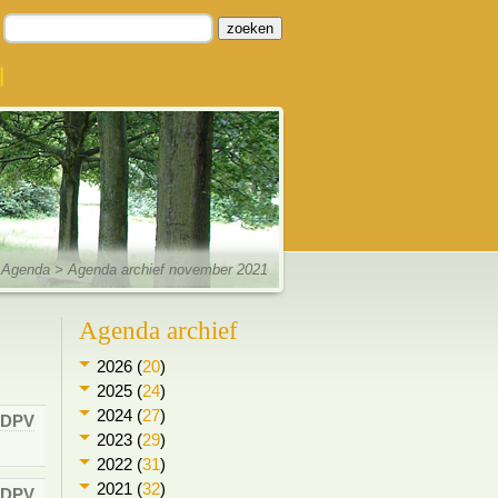
zoeken
Agenda
> Agenda archief november 2021
Agenda archief
2026 (
20
)
2025 (
24
)
2024 (
27
)
DPV
2023 (
29
)
2022 (
31
)
2021 (
32
)
DPV