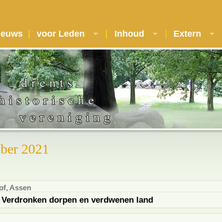
ieuws
voor Leden
Inhoud
Extern
ber 2021
f, Assen
: Verdronken dorpen en verdwenen land